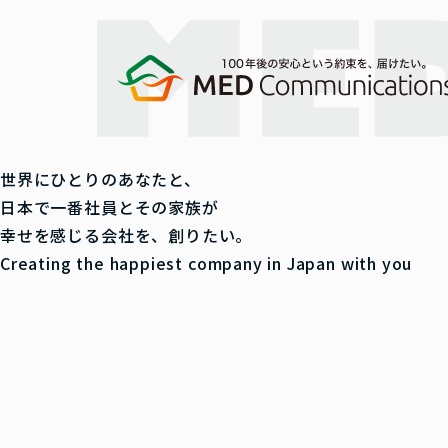
世
界
に
ひ
と
り
の
あ
な
た
と
、
日
本
で
一
番
社
員
と
そ
の
家
族
が
幸
せ
を
感
じ
る
会
社
を
、
創
り
た
い
。
C
r
e
a
t
i
n
g
t
h
e
h
a
p
p
i
e
s
t
c
o
m
p
a
n
y
i
n
J
a
p
a
n
w
i
t
h
y
o
u