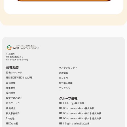
(4)個人情報の第三者提供について
取得した個人情報は法令等による場合を除いて第三者に提供
することはありません。
(5)個人情報の取扱いの委託について
取得した個人情報の取扱いの全部又は、一部を委託すること
があります。
その場合には、当社において最善の考慮を行います。
〒108-0075
東京都港区港南2-16-1
品川イーストワンタワー 5階
(6)個人情報を与えなかった場合に生じる結果
会社概要
サステナビリティ
代表メッセージ
新着情報
個人情報を与えることは任意です。個人情報に関する情報の
MISSION VISION VALUE
エントリー
一部をご提供いただけない場合は、採用選考の対象外となる
会社概要
施工職人募集
場合がございますので、ご了承ください。また、これにより
募集要項
コンテンツ
ご本人様が被った損害（逸失利益を含む）、不利益等につい
福利厚生
グループ会社
て、当社は何らの賠償責任等を負いません。
数字で読み解く
相性チェック
MED Holdings株式会社
社員紹介
MED Communications株式会社
(7)保有個人データの開示等および問い合わせ窓口に
新入社員紹介
MED Communications東日本株式会社
ついて
1日密着
MED Communications西日本株式会社
MEDの社風
MED Engineering株式会社