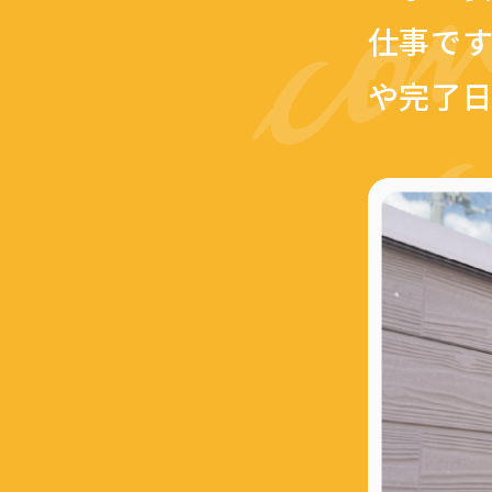
仕事で
や完了