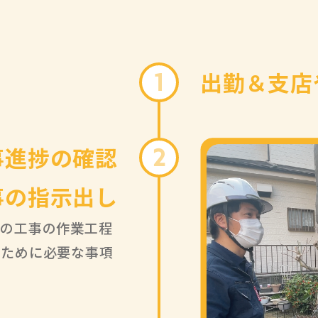
出勤＆支店
1
事進捗の確認
2
事の指示出し
日の工事の作業工程
るために必要な事項