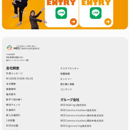
〒108-0075
東京都港区港南2-16-1
品川イーストワンタワー 5階
会社概要
サステナビリティ
代表メッセージ
新着情報
MISSION VISION VALUE
エントリー
会社概要
施工職人募集
募集要項
コンテンツ
福利厚生
グループ会社
数字で読み解く
相性チェック
MED Holdings株式会社
社員紹介
MED Communications株式会社
新入社員紹介
MED Communications東日本株式会社
1日密着
MED Communications西日本株式会社
MEDの社風
MED Engineering株式会社