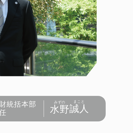
まこと
みずの
財統括本部
誠人
水野
任