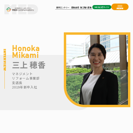
MED公式サイト
新卒エントリー
募集要項
施工職人募集
Honoka
Mikami
三上 穂香
マネジメント
リフォーム事業部
支店長
2019年新卒入社