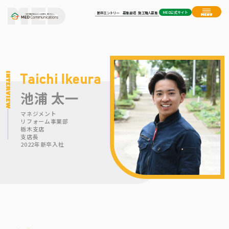
MED公式サイト
新卒エントリー
募集要項
施工職人募集
Taichi Ikeura
池浦 太一
マネジメント
リフォーム事業部
栃木支店
支店長
2022年新卒入社