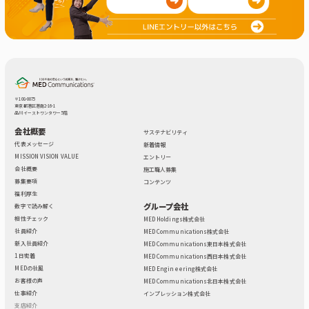
〒108-0075
東京都港区港南2-16-1
品川イーストワンタワー 5階
会社概要
サステナビリティ
代表メッセージ
新着情報
MISSION VISION VALUE
エントリー
会社概要
施工職人募集
募集要項
コンテンツ
福利厚生
グループ会社
数字で読み解く
相性チェック
MED Holdings株式会社
社員紹介
MED Communications株式会社
新入社員紹介
MED Communications東日本株式会社
1日密着
MED Communications西日本株式会社
MEDの社風
MED Engineering株式会社
お客様の声
MED Communications北日本株式会社
仕事紹介
インプレッション株式会社
支店紹介