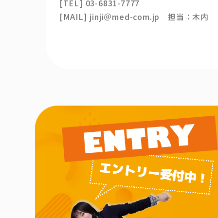
[TEL] 03-6831-7777
[MAIL] jinji＠med-com.jp 担当：木内