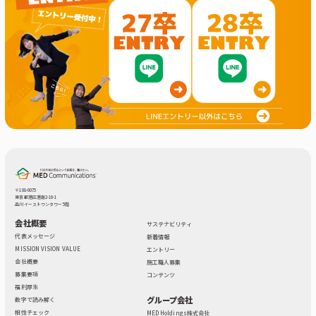
〒108-0075
東京都港区港南2-16-1
品川イーストワンタワー 5階
会社概要
サステナビリティ
代表メッセージ
新着情報
MISSION VISION VALUE
エントリー
会社概要
施工職人募集
募集要項
コンテンツ
福利厚生
グループ会社
数字で読み解く
相性チェック
MED Holdings株式会社