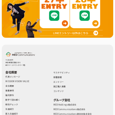
〒108-0075
東京都港区港南2-16-1
品川イーストワンタワー 5階
会社概要
サステナビリティ
代表メッセージ
新着情報
MISSION VISION VALUE
エントリー
会社概要
施工職人募集
募集要項
コンテンツ
福利厚生
グループ会社
数字で読み解く
相性チェック
MED Holdings株式会社
社員紹介
MED Communications株式会社
新入社員紹介
MED Communications東日本株式会社