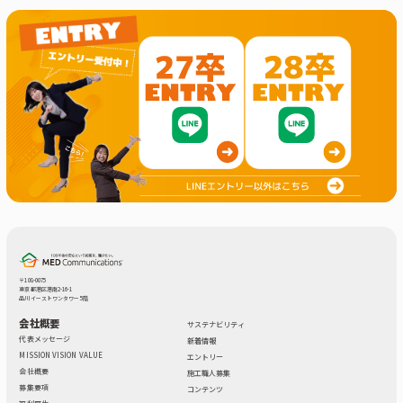
〒108-0075
東京都港区港南2-16-1
品川イーストワンタワー 5階
会社概要
サステナビリティ
代表メッセージ
新着情報
MISSION VISION VALUE
エントリー
会社概要
施工職人募集
募集要項
コンテンツ